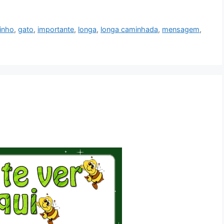
inho
,
gato
,
importante
,
longa
,
longa caminhada
,
mensagem
,