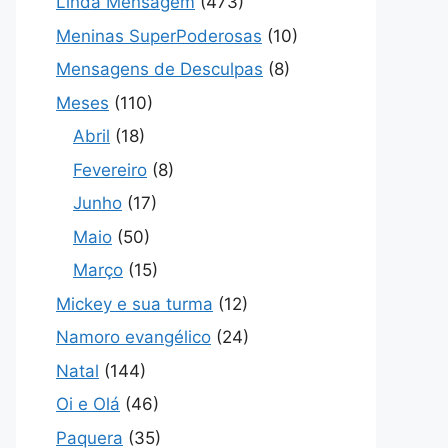
Linda Mensagem
(473)
Meninas SuperPoderosas
(10)
Mensagens de Desculpas
(8)
Meses
(110)
Abril
(18)
Fevereiro
(8)
Junho
(17)
Maio
(50)
Março
(15)
Mickey e sua turma
(12)
Namoro evangélico
(24)
Natal
(144)
Oi e Olá
(46)
Paquera
(35)