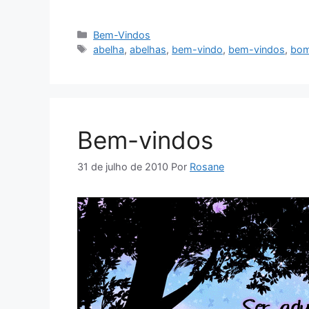
Categorias
Bem-Vindos
Tags
abelha
,
abelhas
,
bem-vindo
,
bem-vindos
,
bo
Bem-vindos
31 de julho de 2010
Por
Rosane