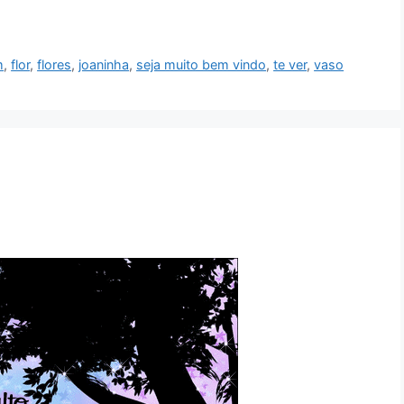
m
,
flor
,
flores
,
joaninha
,
seja muito bem vindo
,
te ver
,
vaso