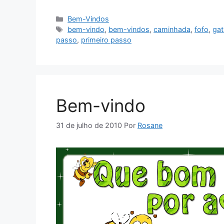
Categorias
Bem-Vindos
Tags
bem-vindo
,
bem-vindos
,
caminhada
,
fofo
,
gat
passo
,
primeiro passo
Bem-vindo
31 de julho de 2010
Por
Rosane