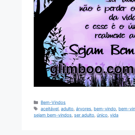
Categorias
Bem-Vindos
Tags
aceitável
,
adulto
,
árvores
,
bem-vindo
,
bem-vi
sejam bem-vindos
,
ser adulto
,
único
,
vida