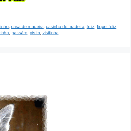
rinho
,
casa de madeira
,
casinha de madeira
,
feliz
,
fiquei feliz
,
rinho
,
passáro
,
visita
,
visitinha