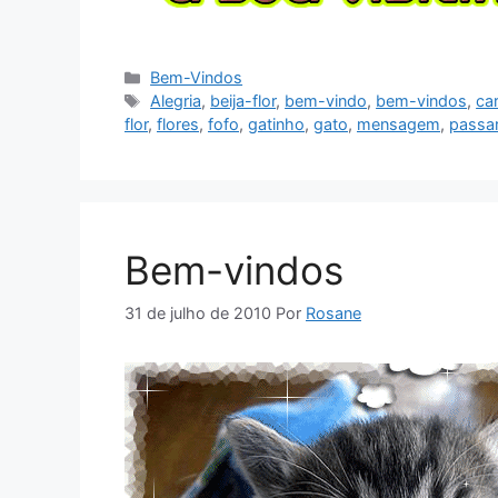
Categorias
Bem-Vindos
Tags
Alegria
,
beija-flor
,
bem-vindo
,
bem-vindos
,
ca
flor
,
flores
,
fofo
,
gatinho
,
gato
,
mensagem
,
passa
Bem-vindos
31 de julho de 2010
Por
Rosane