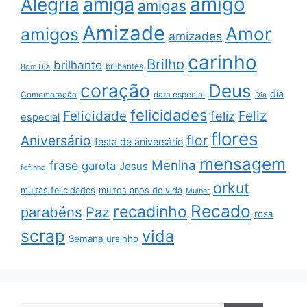
amigo
amiga
Alegria
amigas
Amizade
Amor
amigos
amizades
carinho
Brilho
brilhante
brilhantes
Bom Dia
coração
Deus
dia
data especial
Comemoração
Dia
felicidades
Feliz
Felicidade
feliz
especial
flores
Aniversário
flor
festa de aniversário
mensagem
Menina
frase
garota
Jesus
fofinho
orkut
muitas felicidades
muitos anos de vida
Mulher
Recado
recadinho
parabéns
Paz
rosa
scrap
vida
Semana
ursinho