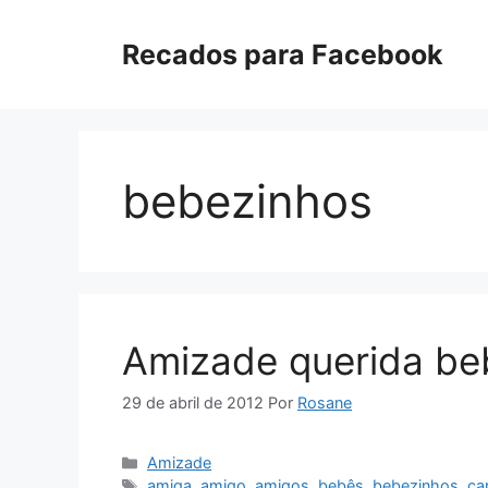
Pular
para
Recados para Facebook
o
conteúdo
bebezinhos
Amizade querida be
29 de abril de 2012
Por
Rosane
Categorias
Amizade
Tags
amiga
,
amigo
,
amigos
,
bebês
,
bebezinhos
,
ca