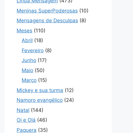
Linda Mensagem
(473)
Meninas SuperPoderosas
(10)
Mensagens de Desculpas
(8)
Meses
(110)
Abril
(18)
Fevereiro
(8)
Junho
(17)
Maio
(50)
Março
(15)
Mickey e sua turma
(12)
Namoro evangélico
(24)
Natal
(144)
Oi e Olá
(46)
Paquera
(35)