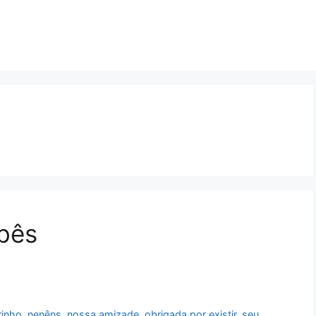
bês
rinho
,
nenêns
,
nossa amizade
,
obrigada por existir
,
seu