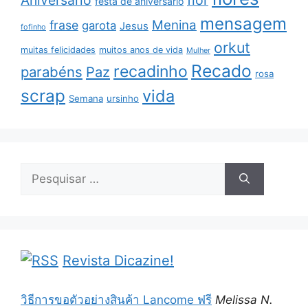
Aniversário
flor
festa de aniversário
mensagem
Menina
frase
garota
Jesus
fofinho
orkut
muitas felicidades
muitos anos de vida
Mulher
Recado
recadinho
parabéns
Paz
rosa
scrap
vida
Semana
ursinho
Pesquisar
por:
Revista Dicazine!
วิธีการขอตัวอย่างสินค้า Lancome ฟรี
Melissa N.