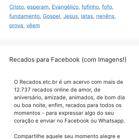
Cristo
,
esperam
,
Evangélico
,
fofinho
,
fofo
,
fundamento
,
Gospel
,
Jesus
,
latas
,
nenêns
,
prova
,
vêem
Recados para Facebook (com Imagens!)
O Recados.etc.br é um acervo com mais de
12.737 recados online de amor, de
aniversário, amizade, animados, de bom dia
ou boa noite, enfim, recados para todos os
momentos - para expressar algo do seu
coração e enviar no Facebook ou Whatsapp.
Compartilhe aquele seu momento alegre e