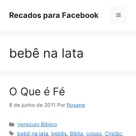
Pular
para
Recados para Facebook
Menu
o
conteúdo
bebê na lata
O Que é Fé
8 de junho de 2011
Por
Rosane
Categorias
Versículo Bíblico
Tags
bebê na lata
,
bebês
,
Bíblia
,
coisas
,
Cristão
,