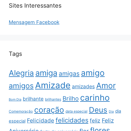
Sites Interessantes
Mensagem Facebook
Tags
amigo
amiga
Alegria
amigas
Amizade
Amor
amigos
amizades
carinho
Brilho
brilhante
brilhantes
Bom Dia
coração
Deus
dia
data especial
Comemoração
Dia
felicidades
Feliz
Felicidade
feliz
especial
flores