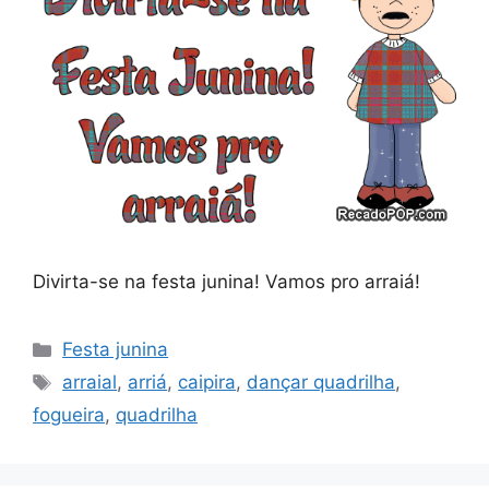
Divirta-se na festa junina! Vamos pro arraiá!
Categorias
Festa junina
Tags
arraial
,
arriá
,
caipira
,
dançar quadrilha
,
fogueira
,
quadrilha