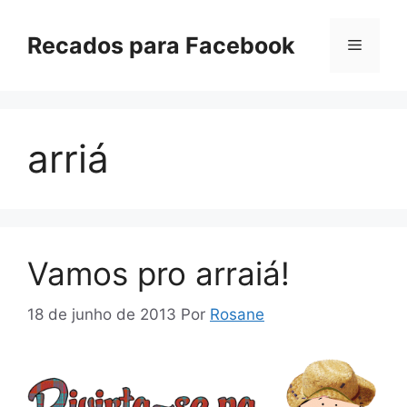
Pular
para
Recados para Facebook
Menu
o
conteúdo
arriá
Vamos pro arraiá!
18 de junho de 2013
Por
Rosane