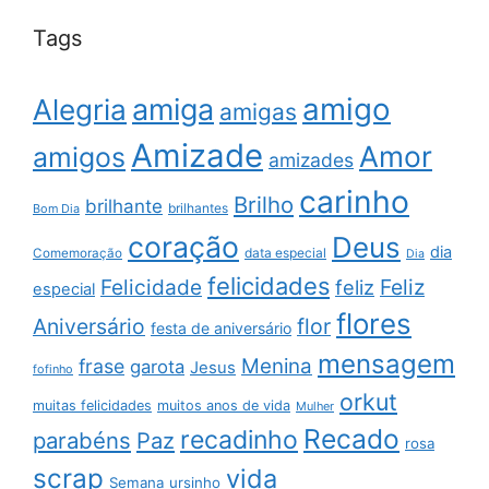
Tags
amigo
amiga
Alegria
amigas
Amizade
Amor
amigos
amizades
carinho
Brilho
brilhante
brilhantes
Bom Dia
coração
Deus
dia
data especial
Comemoração
Dia
felicidades
Feliz
Felicidade
feliz
especial
flores
Aniversário
flor
festa de aniversário
mensagem
Menina
frase
garota
Jesus
fofinho
orkut
muitas felicidades
muitos anos de vida
Mulher
Recado
recadinho
parabéns
Paz
rosa
scrap
vida
Semana
ursinho