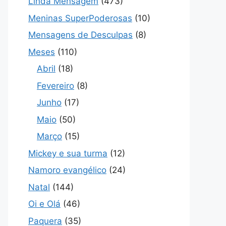
Linda Mensagem
(473)
Meninas SuperPoderosas
(10)
Mensagens de Desculpas
(8)
Meses
(110)
Abril
(18)
Fevereiro
(8)
Junho
(17)
Maio
(50)
Março
(15)
Mickey e sua turma
(12)
Namoro evangélico
(24)
Natal
(144)
Oi e Olá
(46)
Paquera
(35)