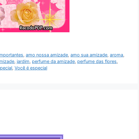
importantes
,
amo nossa amizade
,
amo sua amizade
,
aroma
,
amizade
,
jardim
,
perfume da amizade
,
perfume das flores
,
pecial
,
Você é especial