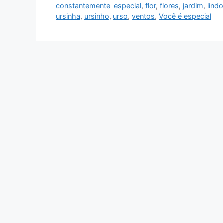
constantemente
,
especial
,
flor
,
flores
,
jardim
,
lind
ursinha
,
ursinho
,
urso
,
ventos
,
Você é especial