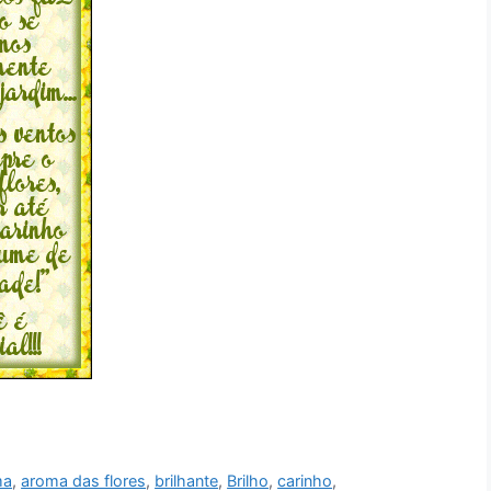
ma
,
aroma das flores
,
brilhante
,
Brilho
,
carinho
,