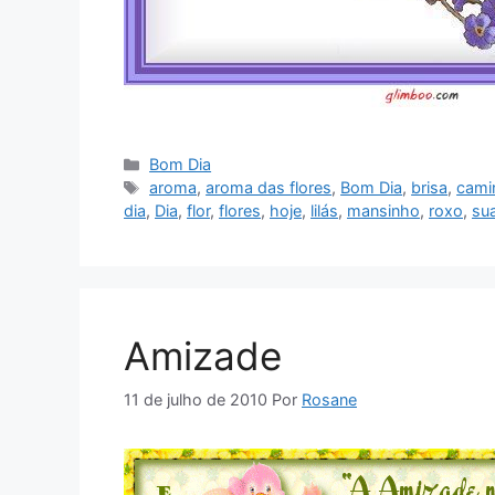
Categorias
Bom Dia
Tags
aroma
,
aroma das flores
,
Bom Dia
,
brisa
,
cami
dia
,
Dia
,
flor
,
flores
,
hoje
,
lilás
,
mansinho
,
roxo
,
su
Amizade
11 de julho de 2010
Por
Rosane