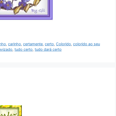
nho
,
carinho
,
certamente
,
certo
,
Colorido
,
colorido ao seu
avizado
,
tudo certo
,
tudo dará certo