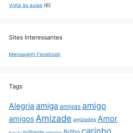
Volta às aulas
(6)
Sites Interessantes
Mensagem Facebook
Tags
amigo
amiga
Alegria
amigas
Amizade
Amor
amigos
amizades
carinho
Brilho
brilhante
brilhantes
Bom Dia