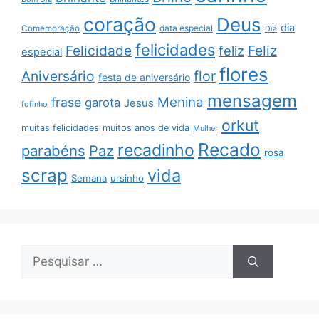
coração
Deus
dia
data especial
Comemoração
Dia
felicidades
Feliz
Felicidade
feliz
especial
flores
Aniversário
flor
festa de aniversário
mensagem
Menina
frase
garota
Jesus
fofinho
orkut
muitas felicidades
muitos anos de vida
Mulher
Recado
recadinho
parabéns
Paz
rosa
scrap
vida
Semana
ursinho
Pesquisar
por: