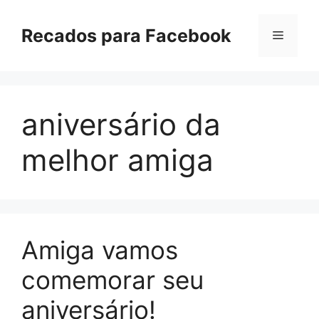
Pular
para
Recados para Facebook
Menu
o
conteúdo
aniversário da
melhor amiga
Amiga vamos
comemorar seu
aniversário!