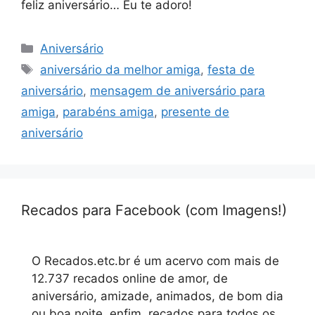
feliz aniversário… Eu te adoro!
Categorias
Aniversário
Tags
aniversário da melhor amiga
,
festa de
aniversário
,
mensagem de aniversário para
amiga
,
parabéns amiga
,
presente de
aniversário
Recados para Facebook (com Imagens!)
O Recados.etc.br é um acervo com mais de
12.737 recados online de amor, de
aniversário, amizade, animados, de bom dia
ou boa noite, enfim, recados para todos os