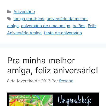
Categorias
Aniversário
Tags
amiga parabéns
,
aniversário da melhor
amiga
,
aniversário de uma amiga
,
balões
,
Feliz
Aniversário Amiga
,
festa de aniversário
Pra minha melhor
amiga, feliz aniversário!
8 de fevereiro de 2013
Por
Rosane