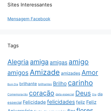
Sites Interessantes
Mensagem Facebook
Tags
amigo
amiga
Alegria
amigas
Amizade
Amor
amigos
amizades
carinho
Brilho
brilhante
brilhantes
Bom Dia
coração
Deus
dia
data especial
Comemoração
Dia
felicidades
Feliz
Felicidade
feliz
especial
flores