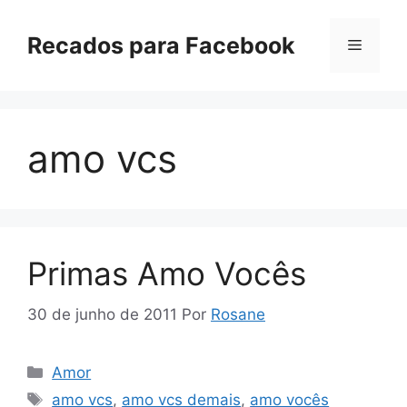
Pular
para
Recados para Facebook
Menu
o
conteúdo
amo vcs
Primas Amo Vocês
30 de junho de 2011
Por
Rosane
Categorias
Amor
Tags
amo vcs
,
amo vcs demais
,
amo vocês