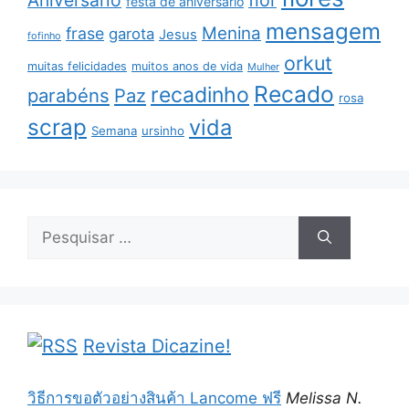
Aniversário
flor
festa de aniversário
mensagem
Menina
frase
garota
Jesus
fofinho
orkut
muitas felicidades
muitos anos de vida
Mulher
Recado
recadinho
parabéns
Paz
rosa
scrap
vida
Semana
ursinho
Pesquisar
por:
Revista Dicazine!
วิธีการขอตัวอย่างสินค้า Lancome ฟรี
Melissa N.