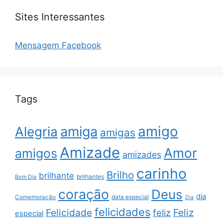
Sites Interessantes
Mensagem Facebook
Tags
amigo
amiga
Alegria
amigas
Amizade
Amor
amigos
amizades
carinho
Brilho
brilhante
brilhantes
Bom Dia
coração
Deus
dia
data especial
Comemoração
Dia
felicidades
Feliz
Felicidade
feliz
especial