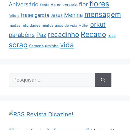
flores
Aniversário
flor
festa de aniversário
mensagem
Menina
frase
garota
Jesus
fofinho
orkut
muitas felicidades
muitos anos de vida
Mulher
Recado
recadinho
parabéns
Paz
rosa
scrap
vida
Semana
ursinho
Pesquisar
por:
Revista Dicazine!