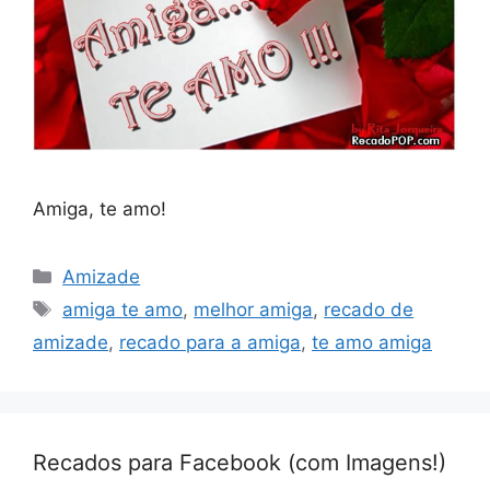
Amiga, te amo!
Categorias
Amizade
Tags
amiga te amo
,
melhor amiga
,
recado de
amizade
,
recado para a amiga
,
te amo amiga
Recados para Facebook (com Imagens!)