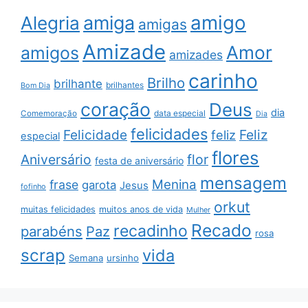
amigo
amiga
Alegria
amigas
Amizade
Amor
amigos
amizades
carinho
Brilho
brilhante
brilhantes
Bom Dia
coração
Deus
dia
data especial
Comemoração
Dia
felicidades
Feliz
Felicidade
feliz
especial
flores
Aniversário
flor
festa de aniversário
mensagem
Menina
frase
garota
Jesus
fofinho
orkut
muitas felicidades
muitos anos de vida
Mulher
Recado
recadinho
parabéns
Paz
rosa
scrap
vida
Semana
ursinho