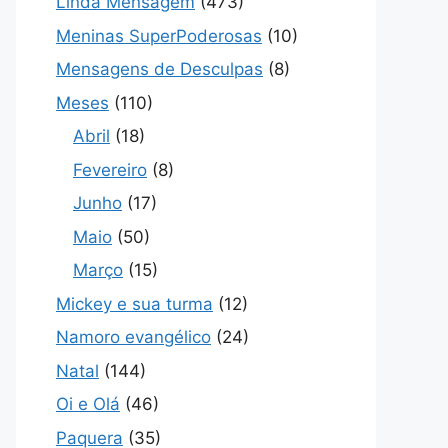
Linda Mensagem
(473)
Meninas SuperPoderosas
(10)
Mensagens de Desculpas
(8)
Meses
(110)
Abril
(18)
Fevereiro
(8)
Junho
(17)
Maio
(50)
Março
(15)
Mickey e sua turma
(12)
Namoro evangélico
(24)
Natal
(144)
Oi e Olá
(46)
Paquera
(35)