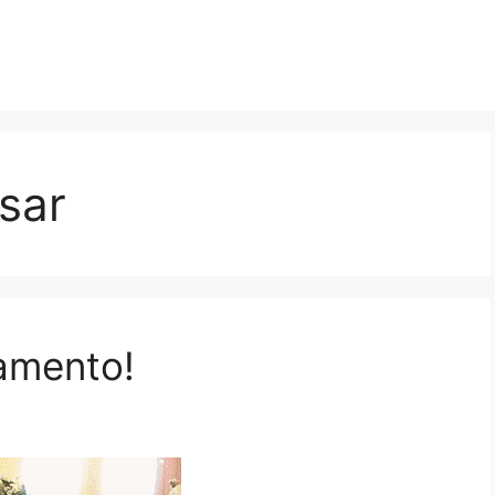
sar
samento!