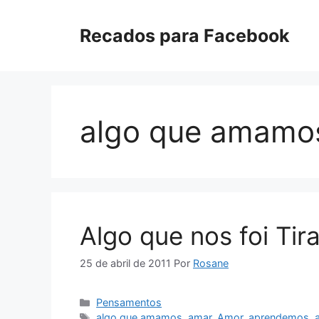
Pular
para
Recados para Facebook
o
conteúdo
algo que amamo
Algo que nos foi Tir
25 de abril de 2011
Por
Rosane
Categorias
Pensamentos
Tags
algo que amamos
,
amar
,
Amor
,
aprendemos
,