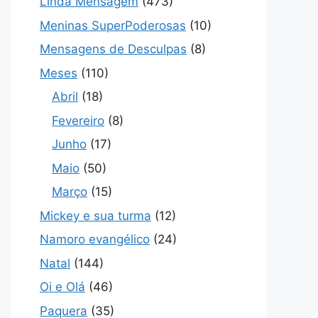
Linda Mensagem
(473)
Meninas SuperPoderosas
(10)
Mensagens de Desculpas
(8)
Meses
(110)
Abril
(18)
Fevereiro
(8)
Junho
(17)
Maio
(50)
Março
(15)
Mickey e sua turma
(12)
Namoro evangélico
(24)
Natal
(144)
Oi e Olá
(46)
Paquera
(35)