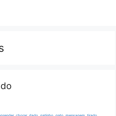
s
ado
aprender
,
chorar
,
dado
,
gatinho
,
gato
,
mensagem
,
tirado
,