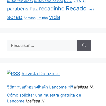
orkut
muitas felicidades
muitos anos de vida
Mulher
Recado
recadinho
parabéns
Paz
rosa
scrap
vida
Semana
ursinho
Pesquisar
por:
Revista Dicazine!
วิธีการขอตัวอย่างสินค้า Lancome ฟรี
Melissa N.
Cómo solicitar una muestra gratuita de
Lancome
Melissa N.