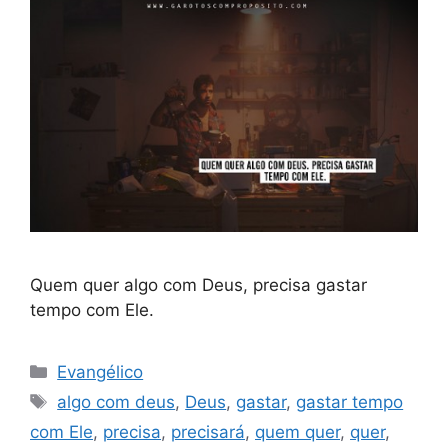
Quem quer algo com Deus, precisa gastar
tempo com Ele.
Categorias
Evangélico
Tags
algo com deus
,
Deus
,
gastar
,
gastar tempo
com Ele
,
precisa
,
precisará
,
quem quer
,
quer
,