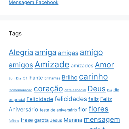
Mensagem Facebook
Tags
amigo
amiga
Alegria
amigas
Amizade
Amor
amigos
amizades
carinho
Brilho
brilhante
brilhantes
Bom Dia
coração
Deus
dia
data especial
Comemoração
Dia
felicidades
Feliz
Felicidade
feliz
especial
flores
Aniversário
flor
festa de aniversário
mensagem
Menina
frase
garota
Jesus
fofinho