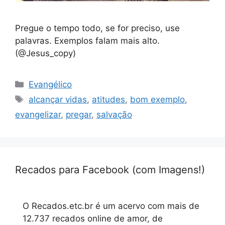
Pregue o tempo todo, se for preciso, use
palavras. Exemplos falam mais alto.
(@Jesus_copy)
Categorias
Evangélico
Tags
alcançar vidas
,
atitudes
,
bom exemplo
,
evangelizar
,
pregar
,
salvação
Recados para Facebook (com Imagens!)
O Recados.etc.br é um acervo com mais de
12.737 recados online de amor, de