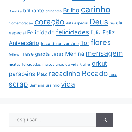
carinho
Brilho
brilhante
brilhantes
Bom Dia
coração
Deus
dia
data especial
Comemoração
Dia
felicidades
Feliz
Felicidade
feliz
especial
flores
Aniversário
flor
festa de aniversário
mensagem
Menina
frase
garota
Jesus
fofinho
orkut
muitas felicidades
muitos anos de vida
Mulher
Recado
recadinho
parabéns
Paz
rosa
scrap
vida
Semana
ursinho
Pesquisar
por: