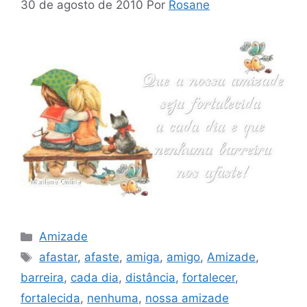
30 de agosto de 2010
Por
Rosane
Categorias
Amizade
Tags
afastar
,
afaste
,
amiga
,
amigo
,
Amizade
,
barreira
,
cada dia
,
distância
,
fortalecer
,
fortalecida
,
nenhuma
,
nossa amizade