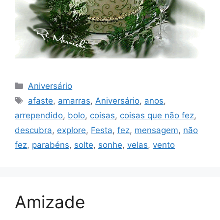
Categorias
Aniversário
Tags
afaste
,
amarras
,
Aniversário
,
anos
,
arrependido
,
bolo
,
coisas
,
coisas que não fez
,
descubra
,
explore
,
Festa
,
fez
,
mensagem
,
não
fez
,
parabéns
,
solte
,
sonhe
,
velas
,
vento
Amizade