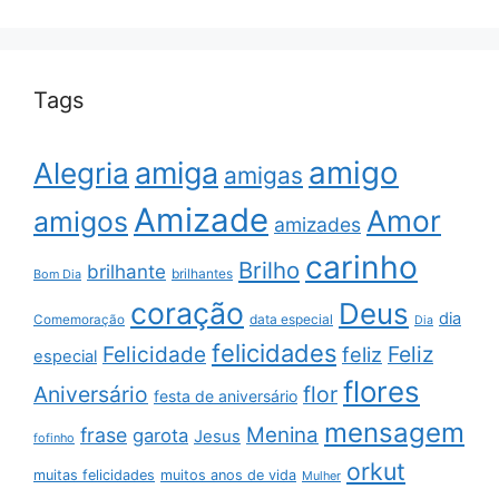
Tags
amigo
amiga
Alegria
amigas
Amizade
Amor
amigos
amizades
carinho
Brilho
brilhante
brilhantes
Bom Dia
coração
Deus
dia
data especial
Comemoração
Dia
felicidades
Feliz
Felicidade
feliz
especial
flores
Aniversário
flor
festa de aniversário
mensagem
Menina
frase
garota
Jesus
fofinho
orkut
muitas felicidades
muitos anos de vida
Mulher