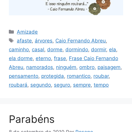
Categorias
Amizade
Tags
afaste
,
árvores
,
Caio Fernando Abreu
,
caminho
,
casal
,
dorme
,
dormindo
,
dormir
,
ela
,
ela dorme
,
eterno
,
frase
,
Frase Caio Fernando
Abreu
,
namorados
,
ninguém
,
ombro
,
paisagem
,
pensamento
,
protegida
,
romantico
,
roubar
,
roubará
,
segundo
,
seguro
,
sempre
,
tempo
Parabéns