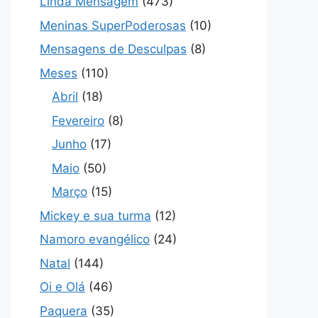
Linda Mensagem
(473)
Meninas SuperPoderosas
(10)
Mensagens de Desculpas
(8)
Meses
(110)
Abril
(18)
Fevereiro
(8)
Junho
(17)
Maio
(50)
Março
(15)
Mickey e sua turma
(12)
Namoro evangélico
(24)
Natal
(144)
Oi e Olá
(46)
Paquera
(35)