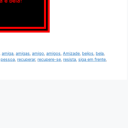
,
amiga
,
amigas
,
amigo
,
amigos
,
Amizade
,
beijos
,
bela
,
,
pessoa
,
recuperar
,
recupere-se
,
resista
,
siga em frente
,