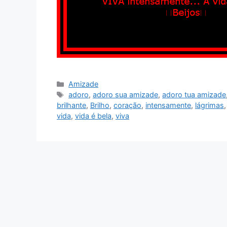
Categorias
Amizade
Tags
adoro
,
adoro sua amizade
,
adoro tua amizade
brilhante
,
Brilho
,
coração
,
intensamente
,
lágrimas
vida
,
vida é bela
,
viva