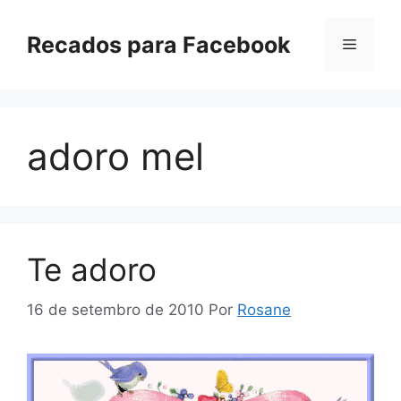
Pular
para
Recados para Facebook
Menu
o
conteúdo
adoro mel
Te adoro
16 de setembro de 2010
Por
Rosane