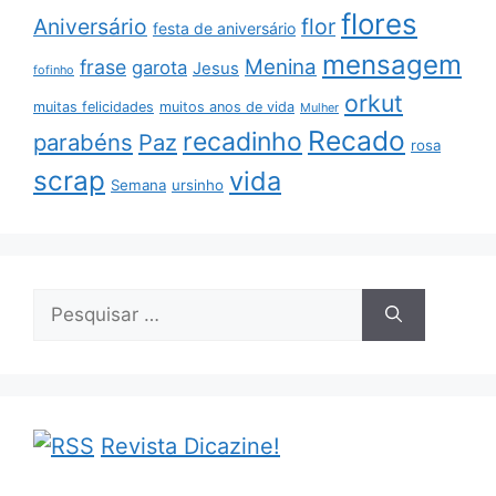
flores
Aniversário
flor
festa de aniversário
mensagem
Menina
frase
garota
Jesus
fofinho
orkut
muitas felicidades
muitos anos de vida
Mulher
Recado
recadinho
parabéns
Paz
rosa
scrap
vida
Semana
ursinho
Pesquisar
por:
Revista Dicazine!