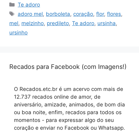
Categorias
Te adoro
Tags
adoro mel
,
borboleta
,
coração
,
flor
,
flores
,
mel
,
melzinho
,
predileto
,
Te adoro
,
ursinha
,
ursinho
Recados para Facebook (com Imagens!)
O Recados.etc.br é um acervo com mais de
12.737 recados online de amor, de
aniversário, amizade, animados, de bom dia
ou boa noite, enfim, recados para todos os
momentos - para expressar algo do seu
coração e enviar no Facebook ou Whatsapp.