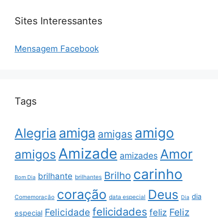
Sites Interessantes
Mensagem Facebook
Tags
amigo
amiga
Alegria
amigas
Amizade
Amor
amigos
amizades
carinho
Brilho
brilhante
brilhantes
Bom Dia
coração
Deus
dia
data especial
Comemoração
Dia
felicidades
Feliz
Felicidade
feliz
especial