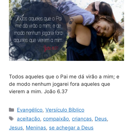
Todos aqueles que o Pai me dá virão a mim; e
de modo nenhum jogarei fora aqueles que
vierem a mim. João 6.37
Categorias
Evangélico
,
Versículo Bíblico
Tags
aceitação
,
compaixão
,
crianças
,
Deus
,
Jesus
,
Meninas
,
se achegar a Deus