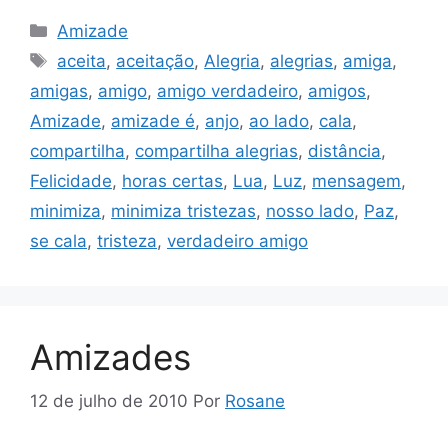
Categorias
Amizade
Tags
aceita
,
aceitação
,
Alegria
,
alegrias
,
amiga
,
amigas
,
amigo
,
amigo verdadeiro
,
amigos
,
Amizade
,
amizade é
,
anjo
,
ao lado
,
cala
,
compartilha
,
compartilha alegrias
,
distância
,
Felicidade
,
horas certas
,
Lua
,
Luz
,
mensagem
,
minimiza
,
minimiza tristezas
,
nosso lado
,
Paz
,
se cala
,
tristeza
,
verdadeiro amigo
Amizades
12 de julho de 2010
Por
Rosane