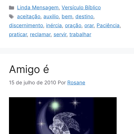
Categorias
Linda Mensagem
,
Versículo Bíblico
Tags
aceitação
,
auxilio
,
bem
,
destino
,
discernimento
,
inércia
,
oração
,
orar
,
Paciência
,
praticar
,
reclamar
,
servir
,
trabalhar
Amigo é
15 de julho de 2010
Por
Rosane