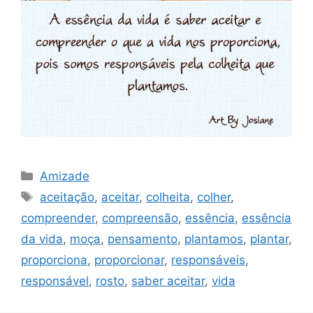
Categorias
Amizade
Tags
aceitação
,
aceitar
,
colheita
,
colher
,
compreender
,
compreensão
,
essência
,
essência
da vida
,
moça
,
pensamento
,
plantamos
,
plantar
,
proporciona
,
proporcionar
,
responsáveis
,
responsável
,
rosto
,
saber aceitar
,
vida