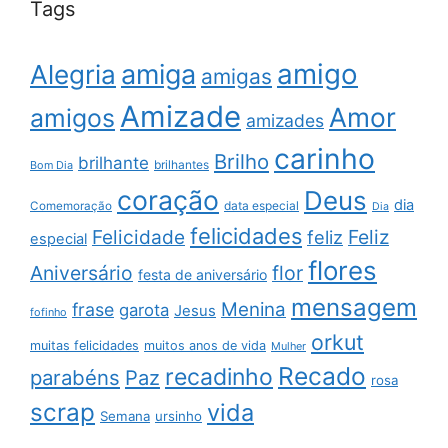
Tags
amigo
amiga
Alegria
amigas
Amizade
Amor
amigos
amizades
carinho
Brilho
brilhante
brilhantes
Bom Dia
coração
Deus
dia
data especial
Comemoração
Dia
felicidades
Feliz
Felicidade
feliz
especial
flores
Aniversário
flor
festa de aniversário
mensagem
Menina
frase
garota
Jesus
fofinho
orkut
muitas felicidades
muitos anos de vida
Mulher
Recado
recadinho
parabéns
Paz
rosa
scrap
vida
Semana
ursinho