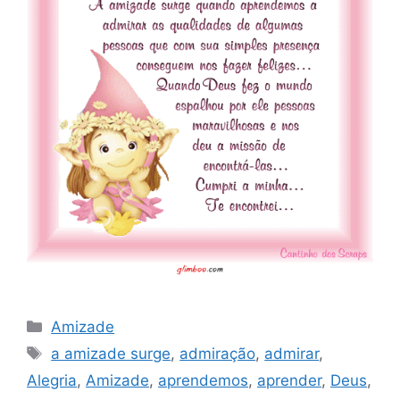
Categorias
Amizade
Tags
a amizade surge
,
admiração
,
admirar
,
Alegria
,
Amizade
,
aprendemos
,
aprender
,
Deus
,