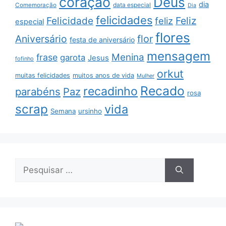
coração
Deus
dia
data especial
Comemoração
Dia
felicidades
Feliz
Felicidade
feliz
especial
flores
Aniversário
flor
festa de aniversário
mensagem
Menina
frase
garota
Jesus
fofinho
orkut
muitas felicidades
muitos anos de vida
Mulher
Recado
recadinho
parabéns
Paz
rosa
scrap
vida
Semana
ursinho
Pesquisar
por: