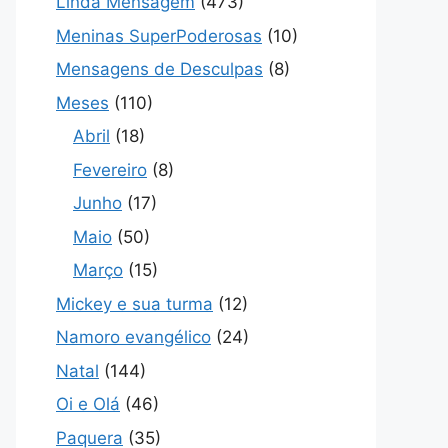
Linda Mensagem
(473)
Meninas SuperPoderosas
(10)
Mensagens de Desculpas
(8)
Meses
(110)
Abril
(18)
Fevereiro
(8)
Junho
(17)
Maio
(50)
Março
(15)
Mickey e sua turma
(12)
Namoro evangélico
(24)
Natal
(144)
Oi e Olá
(46)
Paquera
(35)