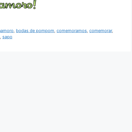
 namoro
,
bodas de pompom
,
comemoramos
,
comemorar
,
,
sapo