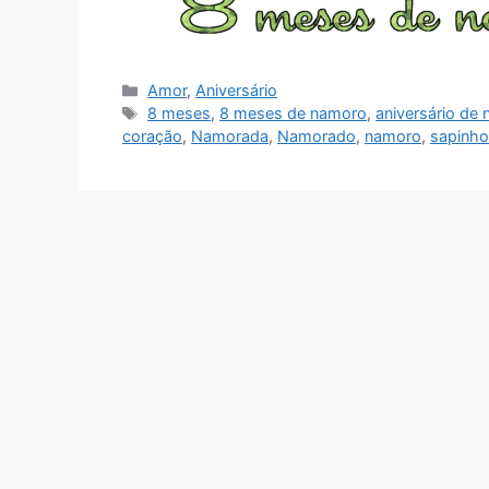
Categorias
Amor
,
Aniversário
Tags
8 meses
,
8 meses de namoro
,
aniversário de
coração
,
Namorada
,
Namorado
,
namoro
,
sapinho