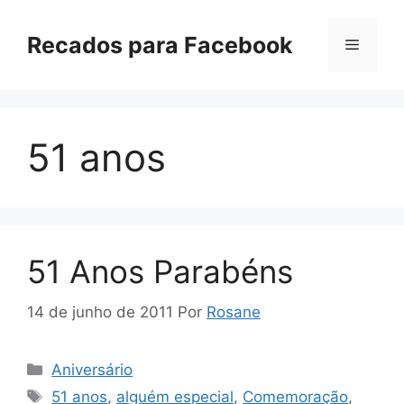
Pular
para
Recados para Facebook
Menu
o
conteúdo
51 anos
51 Anos Parabéns
14 de junho de 2011
Por
Rosane
Categorias
Aniversário
Tags
51 anos
,
alguém especial
,
Comemoração
,