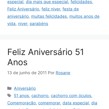
especial
,
dia mais que especial
,
felicidades
,
Feliz Aniversário
,
feliz niver
,
festa de
aniversário
,
muitas felicidades
,
muitos anos de
vida
,
niver
,
parabéns
Feliz Aniversário 51
Anos
13 de junho de 2011
Por
Rosane
Categorias
Aniversário
Tags
51 anos
,
cachorro
,
cachorro com óculos
,
Comemoração
,
comemorar
,
data especial
,
dia