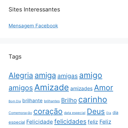
Sites Interessantes
Mensagem Facebook
Tags
amigo
amiga
Alegria
amigas
Amizade
Amor
amigos
amizades
carinho
Brilho
brilhante
brilhantes
Bom Dia
coração
Deus
dia
data especial
Comemoração
Dia
felicidades
Feliz
Felicidade
feliz
especial