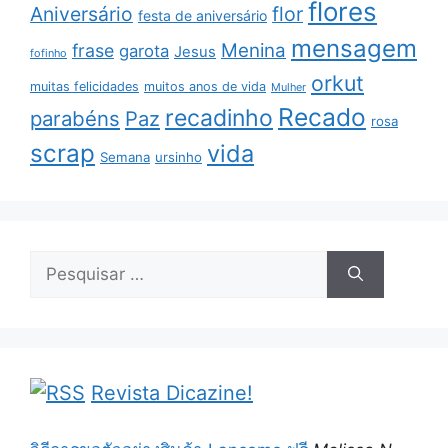
flores
Aniversário
flor
festa de aniversário
mensagem
Menina
frase
garota
Jesus
fofinho
orkut
muitas felicidades
muitos anos de vida
Mulher
Recado
recadinho
parabéns
Paz
rosa
scrap
vida
Semana
ursinho
Pesquisar
por:
Revista Dicazine!