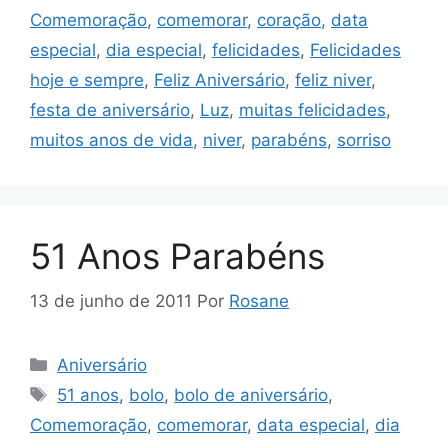
Comemoração
,
comemorar
,
coração
,
data
especial
,
dia especial
,
felicidades
,
Felicidades
hoje e sempre
,
Feliz Aniversário
,
feliz niver
,
festa de aniversário
,
Luz
,
muitas felicidades
,
muitos anos de vida
,
niver
,
parabéns
,
sorriso
51 Anos Parabéns
13 de junho de 2011
Por
Rosane
Categorias
Aniversário
Tags
51 anos
,
bolo
,
bolo de aniversário
,
Comemoração
,
comemorar
,
data especial
,
dia