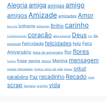
amigo
amiga
Alegria
amigas
Amizade
Amor
amigos
amizades
carinho
Brilho
brilhante
brilhantes
Bom Dia
coração
Deus
dia
data especial
Comemoração
Dia
felicidades
Feliz
Felicidade
feliz
especial
flores
Aniversário
flor
festa de aniversário
mensagem
Menina
frase
garota
Jesus
fofinho
orkut
muitas felicidades
muitos anos de vida
Mulher
Recado
recadinho
parabéns
Paz
rosa
scrap
vida
Semana
ursinho