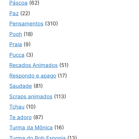
Páscoa
(62)
Paz
(22)
Pensamentos
(310)
Pooh
(18)
Praia
(9)
Pucca
(3)
Recados Animados
(51)
Respondo e apago
(17)
Saudade
(81)
Scraps animados
(113)
Tchau
(10)
Te adoro
(87)
Turma da Mônica
(16)
Turma do Bob Esponja
(13)