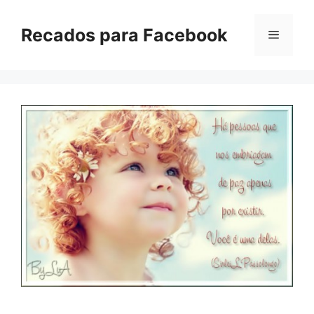
Pular
para
Recados para Facebook
Menu
o
conteúdo