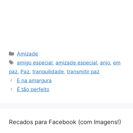
Categorias
Amizade
Tags
amigo especial
,
amizade especial
,
anjo
,
em
paz
,
Paz
,
tranquilidade
,
transmitir paz
E na amargura
É tão perfeito
Recados para Facebook (com Imagens!)