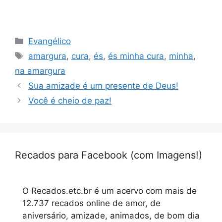
Categorias
Evangélico
Tags
amargura
,
cura
,
és
,
és minha cura
,
minha
,
na amargura
Sua amizade é um presente de Deus!
Você é cheio de paz!
Recados para Facebook (com Imagens!)
O Recados.etc.br é um acervo com mais de
12.737 recados online de amor, de
aniversário, amizade, animados, de bom dia