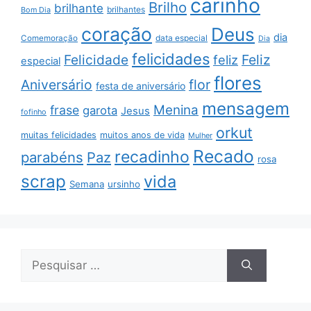
carinho
Brilho
brilhante
brilhantes
Bom Dia
coração
Deus
dia
data especial
Comemoração
Dia
felicidades
Feliz
Felicidade
feliz
especial
flores
Aniversário
flor
festa de aniversário
mensagem
Menina
frase
garota
Jesus
fofinho
orkut
muitas felicidades
muitos anos de vida
Mulher
Recado
recadinho
parabéns
Paz
rosa
scrap
vida
Semana
ursinho
Pesquisar
por: