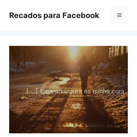
Pular
para
Recados para Facebook
Menu
o
conteúdo