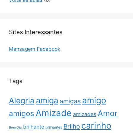
Volta às aulas
(6)
Sites Interessantes
Mensagem Facebook
Tags
amigo
amiga
Alegria
amigas
Amizade
Amor
amigos
amizades
carinho
Brilho
brilhante
brilhantes
Bom Dia