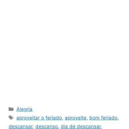
Categorias
Alegria
Tags
aproveitar o feriado
,
aproveite
,
bom feriado
,
descansar
,
descanso
,
dia de descansar
,