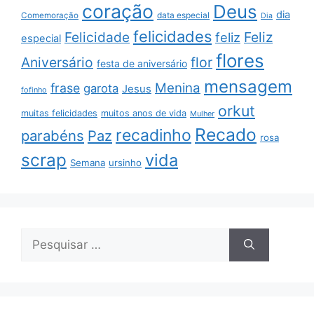
coração
Deus
dia
data especial
Comemoração
Dia
felicidades
Feliz
Felicidade
feliz
especial
flores
Aniversário
flor
festa de aniversário
mensagem
Menina
frase
garota
Jesus
fofinho
orkut
muitas felicidades
muitos anos de vida
Mulher
Recado
recadinho
parabéns
Paz
rosa
scrap
vida
Semana
ursinho
Pesquisar
por: