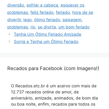
diversão
,
esfriar a cabeça
,
esquecer os
problemas
,
feliz feriado
,
feriado
,
hora de se
divertir
,
lago
,
ótimo feriado
,
paisagem
,
problemas
,
rio
,
se divirta
,
um bom feriado
Tenha Um Ótimo Feriado Amizade
Sorria e Tenha um Ótimo Feriado
Recados para Facebook (com Imagens!)
O Recados.etc.br é um acervo com mais de
12.737 recados online de amor, de
aniversário, amizade, animados, de bom dia
ou boa noite, enfim, recados para todos os