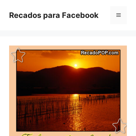
Pular
para
Recados para Facebook
Menu
o
conteúdo