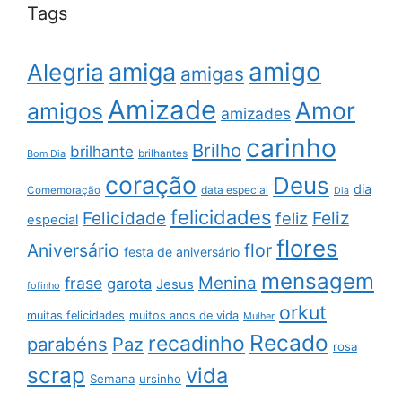
Tags
amigo
amiga
Alegria
amigas
Amizade
Amor
amigos
amizades
carinho
Brilho
brilhante
brilhantes
Bom Dia
coração
Deus
dia
data especial
Comemoração
Dia
felicidades
Feliz
Felicidade
feliz
especial
flores
Aniversário
flor
festa de aniversário
mensagem
Menina
frase
garota
Jesus
fofinho
orkut
muitas felicidades
muitos anos de vida
Mulher
Recado
recadinho
parabéns
Paz
rosa
scrap
vida
Semana
ursinho