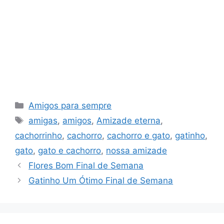
Categorias
Amigos para sempre
Tags
amigas
,
amigos
,
Amizade eterna
,
cachorrinho
,
cachorro
,
cachorro e gato
,
gatinho
,
gato
,
gato e cachorro
,
nossa amizade
Flores Bom Final de Semana
Gatinho Um Ótimo Final de Semana