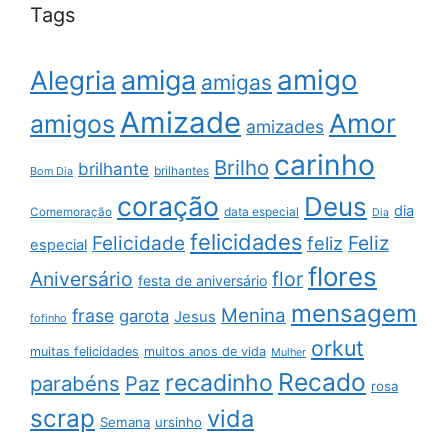
Tags
amigo
amiga
Alegria
amigas
Amizade
Amor
amigos
amizades
carinho
Brilho
brilhante
brilhantes
Bom Dia
coração
Deus
dia
data especial
Comemoração
Dia
felicidades
Feliz
Felicidade
feliz
especial
flores
Aniversário
flor
festa de aniversário
mensagem
Menina
frase
garota
Jesus
fofinho
orkut
muitas felicidades
muitos anos de vida
Mulher
Recado
recadinho
parabéns
Paz
rosa
scrap
vida
Semana
ursinho