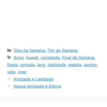
Categorias
Dias da Semana
,
Fim de Semana
Tags
Amor
,
buquê
,
constante
,
Final de Semana
,
flores
,
jornada
,
laço
,
realidade
,
repleta
,
sonhar
,
vida
,
viver
Amizade e Lealdade
Nossa Amizade é Eterna