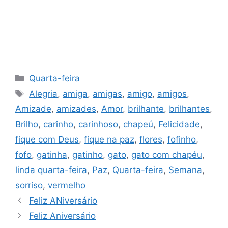
Categorias
Quarta-feira
Tags
Alegria
,
amiga
,
amigas
,
amigo
,
amigos
,
Amizade
,
amizades
,
Amor
,
brilhante
,
brilhantes
,
Brilho
,
carinho
,
carinhoso
,
chapeú
,
Felicidade
,
fique com Deus
,
fique na paz
,
flores
,
fofinho
,
fofo
,
gatinha
,
gatinho
,
gato
,
gato com chapéu
,
linda quarta-feira
,
Paz
,
Quarta-feira
,
Semana
,
sorriso
,
vermelho
Feliz ANiversário
Feliz Aniversário