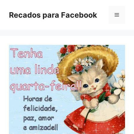
Pular
para
Recados para Facebook
Menu
o
conteúdo