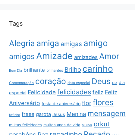
Tags
amigo
amiga
Alegria
amigas
Amizade
Amor
amigos
amizades
carinho
Brilho
brilhante
brilhantes
Bom Dia
coração
Deus
dia
data especial
Comemoração
Dia
felicidades
Feliz
Felicidade
feliz
especial
flores
Aniversário
flor
festa de aniversário
mensagem
Menina
frase
garota
Jesus
fofinho
orkut
muitas felicidades
muitos anos de vida
Mulher
Recado
recadinho
parabéns
Paz