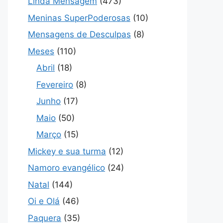
Linda Mensagem
(473)
Meninas SuperPoderosas
(10)
Mensagens de Desculpas
(8)
Meses
(110)
Abril
(18)
Fevereiro
(8)
Junho
(17)
Maio
(50)
Março
(15)
Mickey e sua turma
(12)
Namoro evangélico
(24)
Natal
(144)
Oi e Olá
(46)
Paquera
(35)