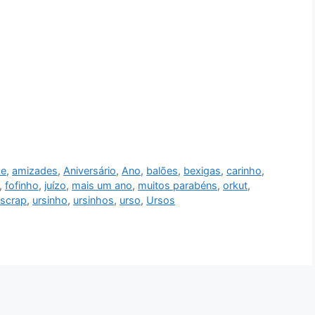
de
,
amizades
,
Aniversário
,
Ano
,
balões
,
bexigas
,
carinho
,
,
fofinho
,
juízo
,
mais um ano
,
muitos parabéns
,
orkut
,
scrap
,
ursinho
,
ursinhos
,
urso
,
Ursos