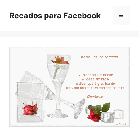
Pular
para
Recados para Facebook
Menu
o
conteúdo