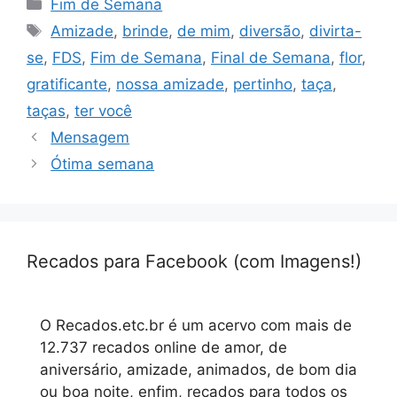
Categorias
Fim de Semana
Tags
Amizade
,
brinde
,
de mim
,
diversão
,
divirta-
se
,
FDS
,
Fim de Semana
,
Final de Semana
,
flor
,
gratificante
,
nossa amizade
,
pertinho
,
taça
,
taças
,
ter você
Mensagem
Ótima semana
Recados para Facebook (com Imagens!)
O Recados.etc.br é um acervo com mais de
12.737 recados online de amor, de
aniversário, amizade, animados, de bom dia
ou boa noite, enfim, recados para todos os