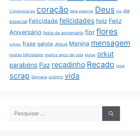
coração
Deus
dia
data especial
Comemoração
Dia
felicidades
Feliz
Felicidade
feliz
especial
flores
Aniversário
flor
festa de aniversário
mensagem
Menina
frase
garota
Jesus
fofinho
orkut
muitas felicidades
muitos anos de vida
Mulher
Recado
recadinho
parabéns
Paz
rosa
scrap
vida
Semana
ursinho
Pesquisar
por: