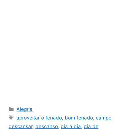
Categorias
Alegria
Tags
aproveitar o feriado
,
bom feriado
,
campo
,
descansar
,
descanso
,
dia a dia
,
dia de