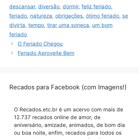
descansar
,
diversão
,
dormir
,
feliz feriado
,
feriado
,
natureza
,
obrigações
,
ótimo feriado
,
se
divirta
,
tempo
,
tirar uma soneca
,
um bom
feriado
O Feriado Chegou
Feriado Aproveite Bem
Recados para Facebook (com Imagens!)
O Recados.etc.br é um acervo com mais de
12.737 recados online de amor, de
aniversário, amizade, animados, de bom dia
ou boa noite, enfim, recados para todos os