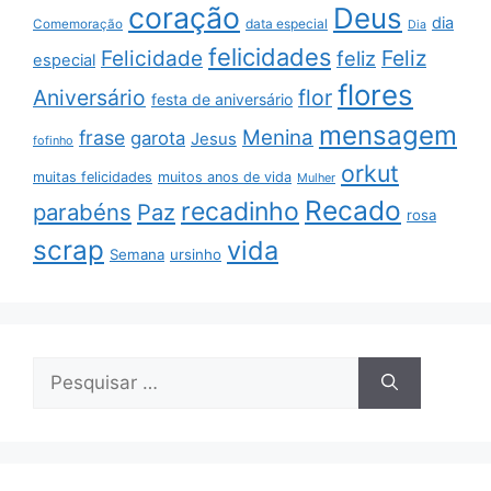
coração
Deus
dia
data especial
Comemoração
Dia
felicidades
Feliz
Felicidade
feliz
especial
flores
Aniversário
flor
festa de aniversário
mensagem
Menina
frase
garota
Jesus
fofinho
orkut
muitas felicidades
muitos anos de vida
Mulher
Recado
recadinho
parabéns
Paz
rosa
scrap
vida
Semana
ursinho
Pesquisar
por: