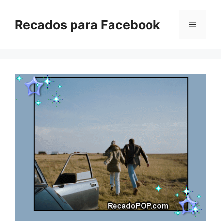
Pular
para
Recados para Facebook
Menu
o
conteúdo