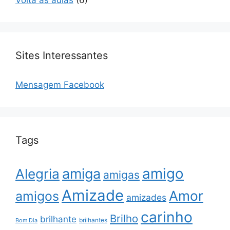
Volta às aulas
(6)
Sites Interessantes
Mensagem Facebook
Tags
amigo
amiga
Alegria
amigas
Amizade
Amor
amigos
amizades
carinho
Brilho
brilhante
brilhantes
Bom Dia