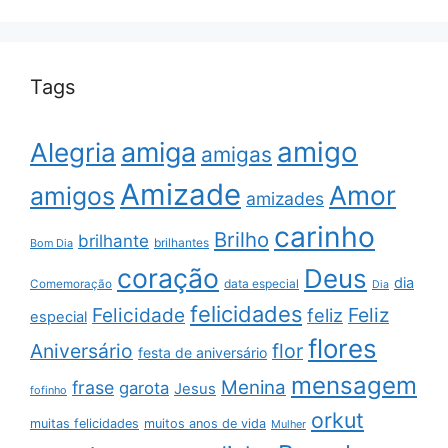
Tags
amigo
amiga
Alegria
amigas
Amizade
Amor
amigos
amizades
carinho
Brilho
brilhante
brilhantes
Bom Dia
coração
Deus
dia
data especial
Comemoração
Dia
felicidades
Feliz
Felicidade
feliz
especial
flores
Aniversário
flor
festa de aniversário
mensagem
Menina
frase
garota
Jesus
fofinho
orkut
muitas felicidades
muitos anos de vida
Mulher