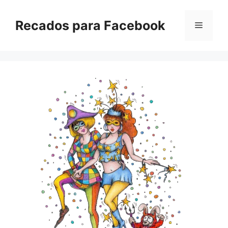
Pular
para
Recados para Facebook
Menu
o
conteúdo