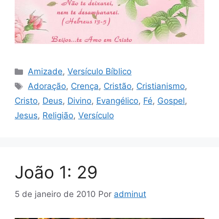
Categorias
Amizade
,
Versículo Bíblico
Tags
Adoração
,
Crença
,
Cristão
,
Cristianismo
,
Cristo
,
Deus
,
Divino
,
Evangélico
,
Fé
,
Gospel
,
Jesus
,
Religião
,
Versículo
João 1: 29
5 de janeiro de 2010
Por
adminut