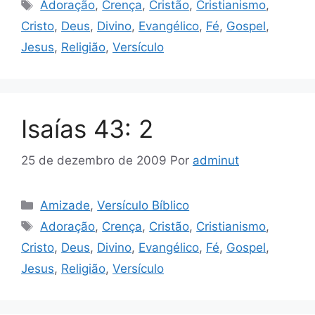
Tags
Adoração
,
Crença
,
Cristão
,
Cristianismo
,
Cristo
,
Deus
,
Divino
,
Evangélico
,
Fé
,
Gospel
,
Jesus
,
Religião
,
Versículo
Isaías 43: 2
25 de dezembro de 2009
Por
adminut
Categorias
Amizade
,
Versículo Bíblico
Tags
Adoração
,
Crença
,
Cristão
,
Cristianismo
,
Cristo
,
Deus
,
Divino
,
Evangélico
,
Fé
,
Gospel
,
Jesus
,
Religião
,
Versículo