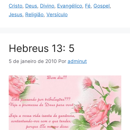
Cristo
,
Deus
,
Divino
,
Evangélico
,
Fé
,
Gospel
,
Jesus
,
Religião
,
Versículo
Hebreus 13: 5
5 de janeiro de 2010
Por
adminut