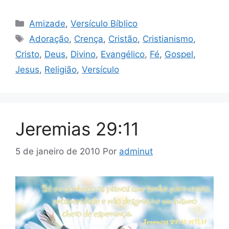
Categorias
Amizade
,
Versículo Bíblico
Tags
Adoração
,
Crença
,
Cristão
,
Cristianismo
,
Cristo
,
Deus
,
Divino
,
Evangélico
,
Fé
,
Gospel
,
Jesus
,
Religião
,
Versículo
Jeremias 29:11
5 de janeiro de 2010
Por
adminut