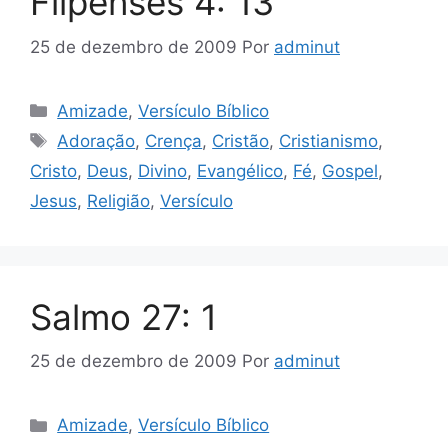
Flipenses 4: 13
25 de dezembro de 2009
Por
adminut
Categorias
Amizade
,
Versículo Bíblico
Tags
Adoração
,
Crença
,
Cristão
,
Cristianismo
,
Cristo
,
Deus
,
Divino
,
Evangélico
,
Fé
,
Gospel
,
Jesus
,
Religião
,
Versículo
Salmo 27: 1
25 de dezembro de 2009
Por
adminut
Categorias
Amizade
,
Versículo Bíblico