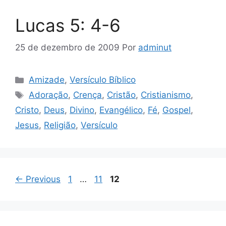
Lucas 5: 4-6
25 de dezembro de 2009
Por
adminut
Categorias
Amizade
,
Versículo Bíblico
Tags
Adoração
,
Crença
,
Cristão
,
Cristianismo
,
Cristo
,
Deus
,
Divino
,
Evangélico
,
Fé
,
Gospel
,
Jesus
,
Religião
,
Versículo
Page
Page
Page
←
Previous
1
…
11
12