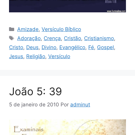
Categorias
Amizade
,
Versículo Bíblico
Tags
Adoração
,
Crença
,
Cristão
,
Cristianismo
,
Cristo
,
Deus
,
Divino
,
Evangélico
,
Fé
,
Gospel
,
Jesus
,
Religião
,
Versículo
João 5: 39
5 de janeiro de 2010
Por
adminut