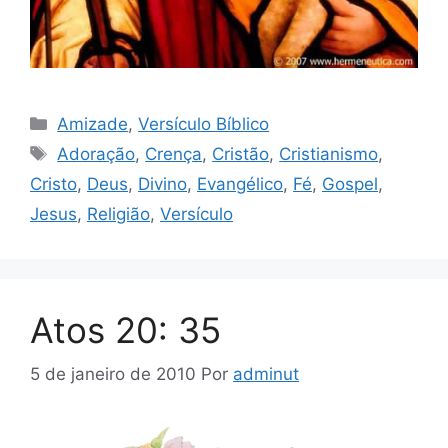
Categorias
Amizade
,
Versículo Bíblico
Tags
Adoração
,
Crença
,
Cristão
,
Cristianismo
,
Cristo
,
Deus
,
Divino
,
Evangélico
,
Fé
,
Gospel
,
Jesus
,
Religião
,
Versículo
Atos 20: 35
5 de janeiro de 2010
Por
adminut