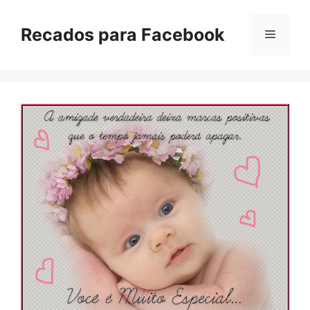
Pular
para
Recados para Facebook
Menu
o
conteúdo