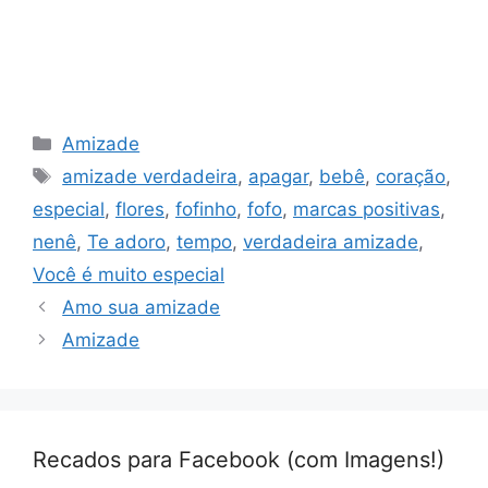
Categorias
Amizade
Tags
amizade verdadeira
,
apagar
,
bebê
,
coração
,
especial
,
flores
,
fofinho
,
fofo
,
marcas positivas
,
nenê
,
Te adoro
,
tempo
,
verdadeira amizade
,
Você é muito especial
Amo sua amizade
Amizade
Recados para Facebook (com Imagens!)