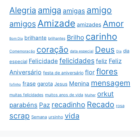
amigo
amiga
Alegria
amigas
Amizade
Amor
amigos
amizades
carinho
Brilho
brilhante
brilhantes
Bom Dia
coração
Deus
dia
data especial
Comemoração
Dia
felicidades
Feliz
Felicidade
feliz
especial
flores
Aniversário
flor
festa de aniversário
mensagem
Menina
frase
garota
Jesus
fofinho
orkut
muitas felicidades
muitos anos de vida
Mulher
Recado
recadinho
parabéns
Paz
rosa
scrap
vida
Semana
ursinho