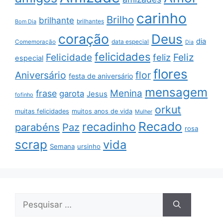
carinho
Brilho
brilhante
brilhantes
Bom Dia
coração
Deus
dia
data especial
Comemoração
Dia
felicidades
Feliz
Felicidade
feliz
especial
flores
Aniversário
flor
festa de aniversário
mensagem
Menina
frase
garota
Jesus
fofinho
orkut
muitas felicidades
muitos anos de vida
Mulher
Recado
recadinho
parabéns
Paz
rosa
scrap
vida
Semana
ursinho
Pesquisar
por: