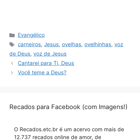
Categorias
Evangélico
Tags
carneiros
,
Jesus
,
ovelhas
,
ovelhinhas
,
voz
de Deus
,
voz de Jesus
Cantarei para Ti, Deus
Você teme a Deus?
Recados para Facebook (com Imagens!)
O Recados.etc.br é um acervo com mais de
12.737 recados online de amor, de