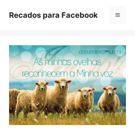
Pular
para
Recados para Facebook
Menu
o
conteúdo