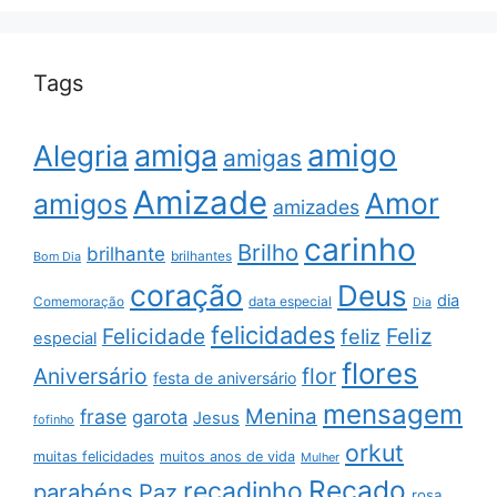
Tags
amigo
amiga
Alegria
amigas
Amizade
Amor
amigos
amizades
carinho
Brilho
brilhante
brilhantes
Bom Dia
coração
Deus
dia
data especial
Comemoração
Dia
felicidades
Feliz
Felicidade
feliz
especial
flores
Aniversário
flor
festa de aniversário
mensagem
Menina
frase
garota
Jesus
fofinho
orkut
muitas felicidades
muitos anos de vida
Mulher
Recado
recadinho
parabéns
Paz
rosa