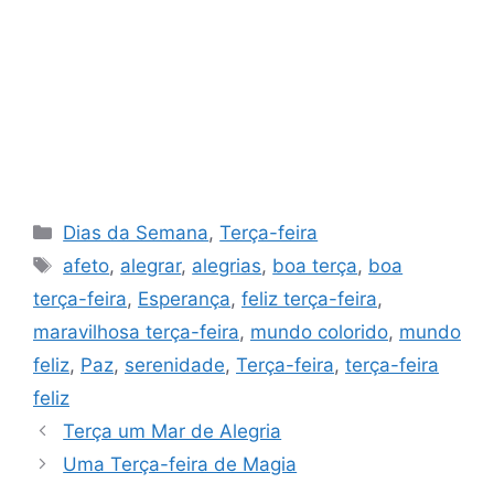
Categorias
Dias da Semana
,
Terça-feira
Tags
afeto
,
alegrar
,
alegrias
,
boa terça
,
boa
terça-feira
,
Esperança
,
feliz terça-feira
,
maravilhosa terça-feira
,
mundo colorido
,
mundo
feliz
,
Paz
,
serenidade
,
Terça-feira
,
terça-feira
feliz
Terça um Mar de Alegria
Uma Terça-feira de Magia