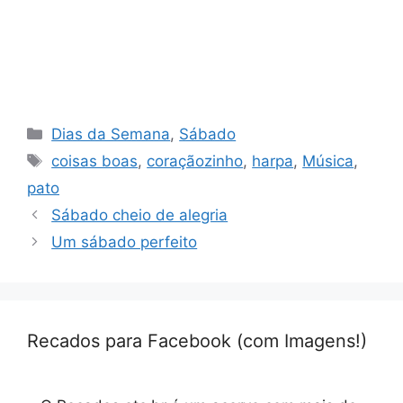
Categorias
Dias da Semana
,
Sábado
Tags
coisas boas
,
coraçãozinho
,
harpa
,
Música
,
pato
Sábado cheio de alegria
Um sábado perfeito
Recados para Facebook (com Imagens!)