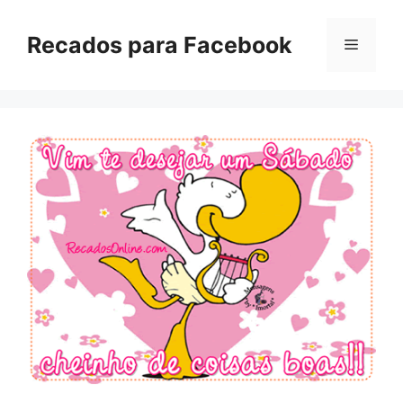
Pular
para
Recados para Facebook
Menu
o
conteúdo