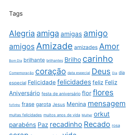
Tags
amigo
amiga
Alegria
amigas
Amizade
Amor
amigos
amizades
carinho
Brilho
brilhante
brilhantes
Bom Dia
coração
Deus
dia
data especial
Comemoração
Dia
felicidades
Feliz
Felicidade
feliz
especial
flores
Aniversário
flor
festa de aniversário
mensagem
Menina
frase
garota
Jesus
fofinho
orkut
muitas felicidades
muitos anos de vida
Mulher
Recado
recadinho
parabéns
Paz
rosa