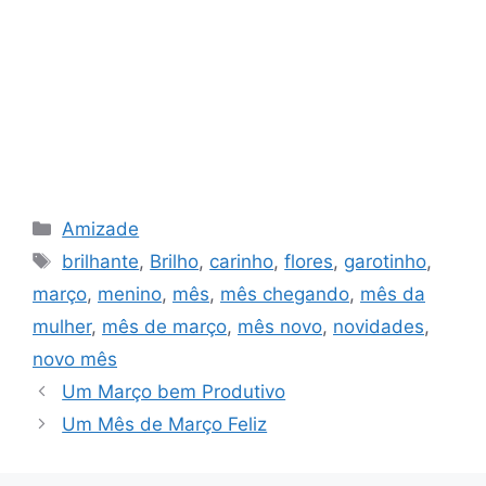
Categorias
Amizade
Tags
brilhante
,
Brilho
,
carinho
,
flores
,
garotinho
,
março
,
menino
,
mês
,
mês chegando
,
mês da
mulher
,
mês de março
,
mês novo
,
novidades
,
novo mês
Um Março bem Produtivo
Um Mês de Março Feliz