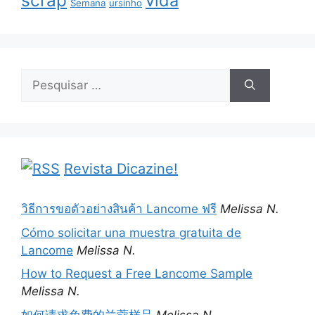
scrap
vida
Semana
ursinho
Pesquisar
por:
Revista Dicazine!
วิธีการขอตัวอย่างสินค้า Lancome ฟรี
Melissa N.
Cómo solicitar una muestra gratuita de
Lancome
Melissa N.
How to Request a Free Lancome Sample
Melissa N.
如何请求免费的兰蔻样品
Melissa N.