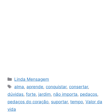
Categorias
Linda Mensagem
Tags
alma
,
aprende
,
conquistar
,
consertar
,
dúvidas
,
forte
,
jardim
,
não importa
,
pedaços
,
pedaços do coração
,
suportar
,
tempo
,
Valor da
vida