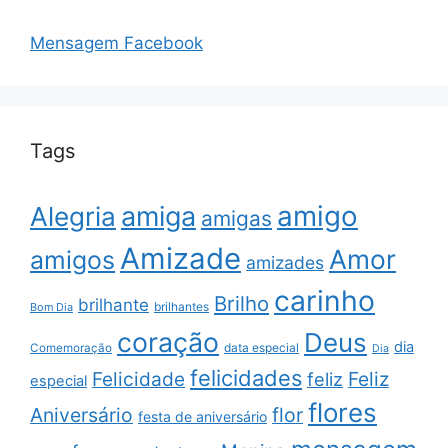
Mensagem Facebook
Tags
amigo
amiga
Alegria
amigas
Amizade
Amor
amigos
amizades
carinho
Brilho
brilhante
brilhantes
Bom Dia
coração
Deus
dia
data especial
Comemoração
Dia
felicidades
Feliz
Felicidade
feliz
especial
flores
Aniversário
flor
festa de aniversário