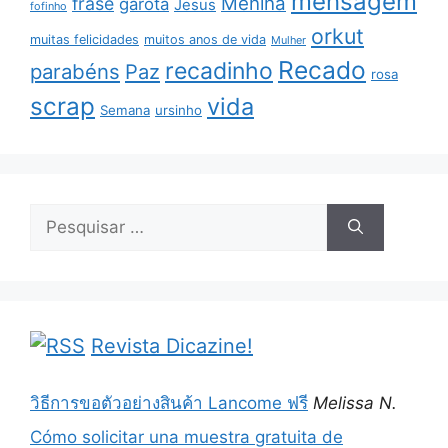
mensagem
Menina
frase
garota
Jesus
fofinho
orkut
muitas felicidades
muitos anos de vida
Mulher
Recado
recadinho
parabéns
Paz
rosa
scrap
vida
Semana
ursinho
Pesquisar
por:
Revista Dicazine!
วิธีการขอตัวอย่างสินค้า Lancome ฟรี
Melissa N.
Cómo solicitar una muestra gratuita de