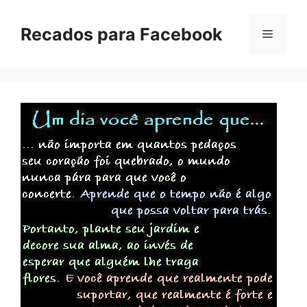
Pular
para
Recados para Facebook
Menu
o
conteúdo