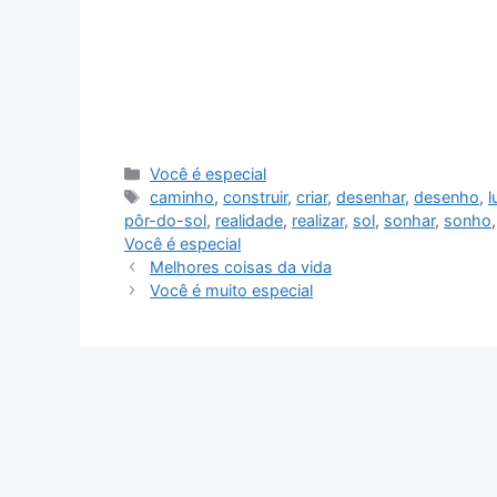
Categorias
Você é especial
Tags
caminho
,
construir
,
criar
,
desenhar
,
desenho
,
l
pôr-do-sol
,
realidade
,
realizar
,
sol
,
sonhar
,
sonho
Você é especial
Melhores coisas da vida
Você é muito especial