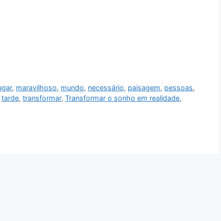
ugar
,
maravilhoso
,
mundo
,
necessário
,
paisagem
,
pessoas
,
,
tarde
,
transformar
,
Transformar o sonho em realidade
,