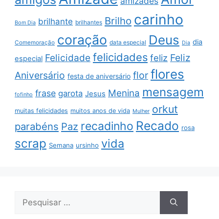
amizades
carinho
Brilho
brilhante
brilhantes
Bom Dia
coração
Deus
dia
data especial
Comemoração
Dia
felicidades
Feliz
Felicidade
feliz
especial
flores
Aniversário
flor
festa de aniversário
mensagem
Menina
frase
garota
Jesus
fofinho
orkut
muitas felicidades
muitos anos de vida
Mulher
Recado
recadinho
parabéns
Paz
rosa
scrap
vida
Semana
ursinho
Pesquisar
por: