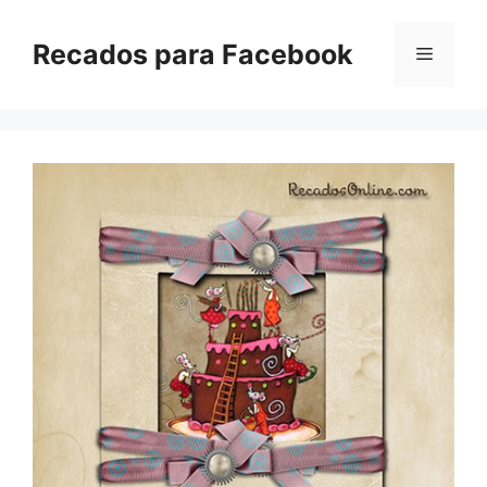
Pular
para
Recados para Facebook
Menu
o
conteúdo