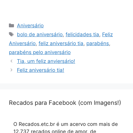
Categorias
Aniversário
Tags
bolo de aniversário
,
felicidades tia
,
Feliz
Aniversário
,
feliz aniversário tia
,
parabéns
,
parabéns pelo aniversário
Tia, um feliz anviersário!
Feliz aniversário tia!
Recados para Facebook (com Imagens!)
O Recados.etc.br é um acervo com mais de
12.737 recados online de amor, de