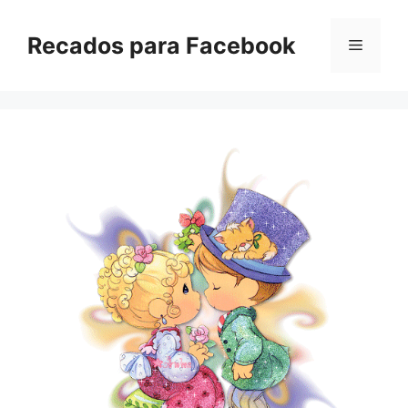
Pular
para
Recados para Facebook
Menu
o
conteúdo