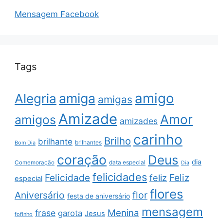
Mensagem Facebook
Tags
amigo
amiga
Alegria
amigas
Amizade
Amor
amigos
amizades
carinho
Brilho
brilhante
brilhantes
Bom Dia
coração
Deus
dia
data especial
Comemoração
Dia
felicidades
Feliz
Felicidade
feliz
especial
flores
Aniversário
flor
festa de aniversário
mensagem
Menina
frase
garota
Jesus
fofinho