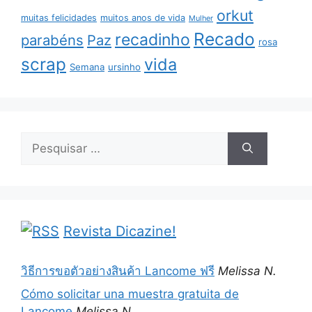
orkut
muitas felicidades
muitos anos de vida
Mulher
Recado
recadinho
parabéns
Paz
rosa
scrap
vida
Semana
ursinho
Pesquisar
por:
Revista Dicazine!
วิธีการขอตัวอย่างสินค้า Lancome ฟรี
Melissa N.
Cómo solicitar una muestra gratuita de
Lancome
Melissa N.