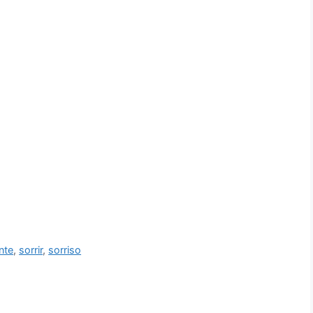
nte
,
sorrir
,
sorriso