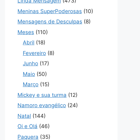
Linda Mensagem
(473)
Meninas SuperPoderosas
(10)
Mensagens de Desculpas
(8)
Meses
(110)
Abril
(18)
Fevereiro
(8)
Junho
(17)
Maio
(50)
Março
(15)
Mickey e sua turma
(12)
Namoro evangélico
(24)
Natal
(144)
Oi e Olá
(46)
Paquera
(35)