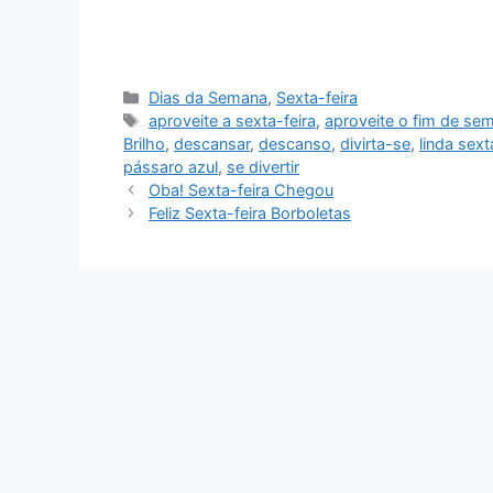
Categorias
Dias da Semana
,
Sexta-feira
Tags
aproveite a sexta-feira
,
aproveite o fim de se
Brilho
,
descansar
,
descanso
,
divirta-se
,
linda sext
pássaro azul
,
se divertir
Oba! Sexta-feira Chegou
Feliz Sexta-feira Borboletas