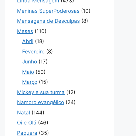
Linda Mensagem
(473)
Meninas SuperPoderosas
(10)
Mensagens de Desculpas
(8)
Meses
(110)
Abril
(18)
Fevereiro
(8)
Junho
(17)
Maio
(50)
Março
(15)
Mickey e sua turma
(12)
Namoro evangélico
(24)
Natal
(144)
Oi e Olá
(46)
Paquera
(35)