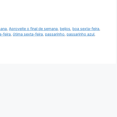
mana
,
Aproveite o final de semana
,
beijos
,
boa sexta-feira
,
a-feira
,
ótima sexta-feira
,
passarinho
,
passarinho azul
,