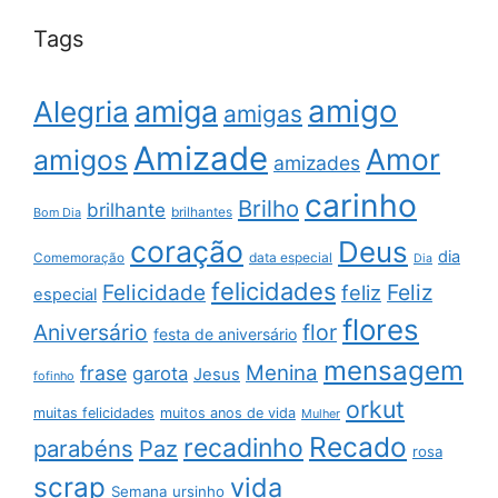
Tags
amigo
amiga
Alegria
amigas
Amizade
Amor
amigos
amizades
carinho
Brilho
brilhante
brilhantes
Bom Dia
coração
Deus
dia
data especial
Comemoração
Dia
felicidades
Feliz
Felicidade
feliz
especial
flores
Aniversário
flor
festa de aniversário
mensagem
Menina
frase
garota
Jesus
fofinho
orkut
muitas felicidades
muitos anos de vida
Mulher
Recado
recadinho
parabéns
Paz
rosa
scrap
vida
Semana
ursinho