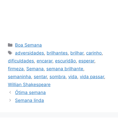
Categorias
Boa Semana
Tags
adversidades
,
brilhantes
,
brilhar
,
carinho
,
dificuldades
,
encarar
,
escuridão
,
esperar
,
firmeza
,
Semana
,
semana brilhante
,
semaninha
,
sentar
,
sombra
,
vida
,
vida passar
,
Willian Shakespeare
Ótima semana
Semana linda