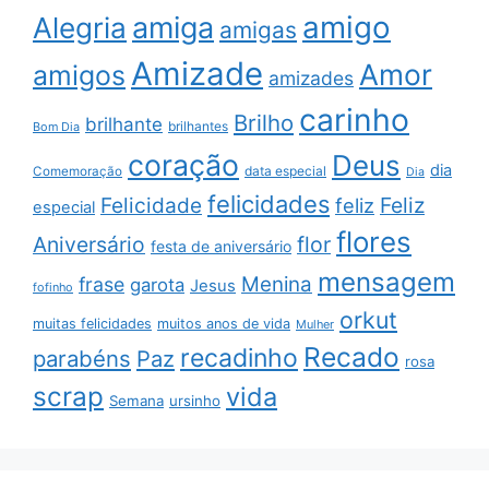
amigo
amiga
Alegria
amigas
Amizade
Amor
amigos
amizades
carinho
Brilho
brilhante
brilhantes
Bom Dia
coração
Deus
dia
data especial
Comemoração
Dia
felicidades
Feliz
Felicidade
feliz
especial
flores
Aniversário
flor
festa de aniversário
mensagem
Menina
frase
garota
Jesus
fofinho
orkut
muitas felicidades
muitos anos de vida
Mulher
Recado
recadinho
parabéns
Paz
rosa
scrap
vida
Semana
ursinho