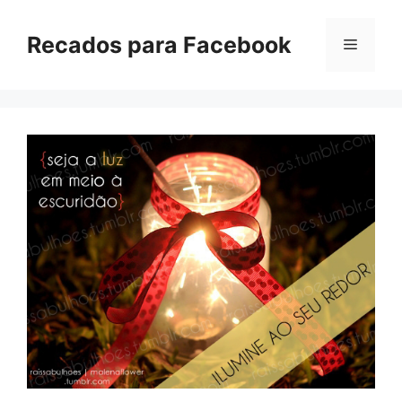
Pular
para
Recados para Facebook
Menu
o
conteúdo