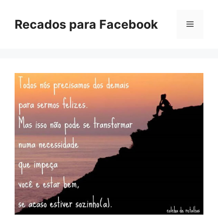
Pular
para
Recados para Facebook
Menu
o
conteúdo