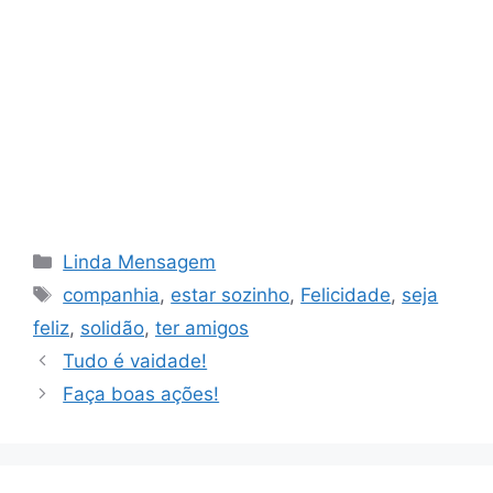
Categorias
Linda Mensagem
Tags
companhia
,
estar sozinho
,
Felicidade
,
seja
feliz
,
solidão
,
ter amigos
Tudo é vaidade!
Faça boas ações!