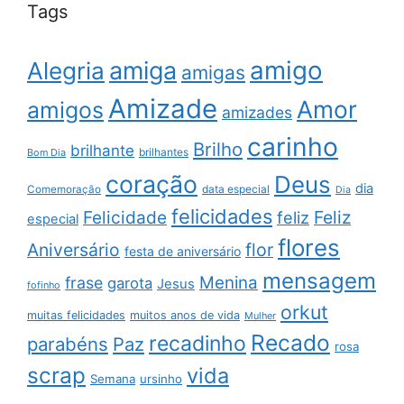
Tags
amigo
amiga
Alegria
amigas
Amizade
Amor
amigos
amizades
carinho
Brilho
brilhante
brilhantes
Bom Dia
coração
Deus
dia
data especial
Comemoração
Dia
felicidades
Feliz
Felicidade
feliz
especial
flores
Aniversário
flor
festa de aniversário
mensagem
Menina
frase
garota
Jesus
fofinho
orkut
muitas felicidades
muitos anos de vida
Mulher
Recado
recadinho
parabéns
Paz
rosa
scrap
vida
Semana
ursinho