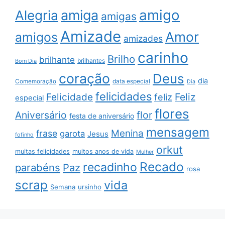
amigo
amiga
Alegria
amigas
Amizade
Amor
amigos
amizades
carinho
Brilho
brilhante
brilhantes
Bom Dia
coração
Deus
dia
data especial
Comemoração
Dia
felicidades
Feliz
Felicidade
feliz
especial
flores
Aniversário
flor
festa de aniversário
mensagem
Menina
frase
garota
Jesus
fofinho
orkut
muitas felicidades
muitos anos de vida
Mulher
Recado
recadinho
parabéns
Paz
rosa
scrap
vida
Semana
ursinho