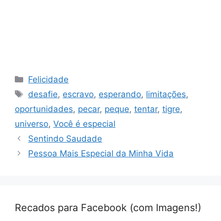
Categorias
Felicidade
Tags
desafie
,
escravo
,
esperando
,
limitações
,
oportunidades
,
pecar
,
peque
,
tentar
,
tigre
,
universo
,
Você é especial
Sentindo Saudade
Pessoa Mais Especial da Minha Vida
Recados para Facebook (com Imagens!)