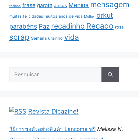
mensagem
Menina
frase
garota
Jesus
fofinho
orkut
muitas felicidades
muitos anos de vida
Mulher
Recado
recadinho
parabéns
Paz
rosa
scrap
vida
Semana
ursinho
Pesquisar
por:
Revista Dicazine!
วิธีการขอตัวอย่างสินค้า Lancome ฟรี
Melissa N.