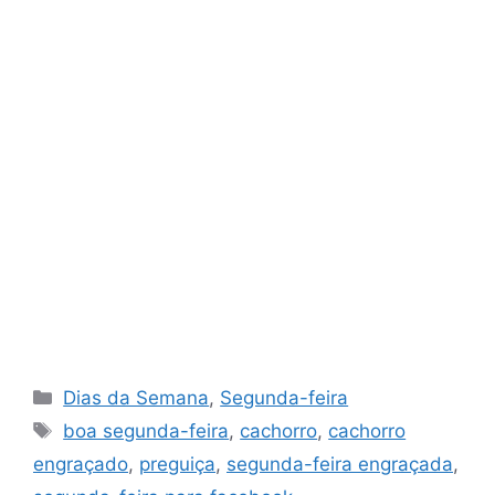
Categorias
Dias da Semana
,
Segunda-feira
Tags
boa segunda-feira
,
cachorro
,
cachorro
engraçado
,
preguiça
,
segunda-feira engraçada
,