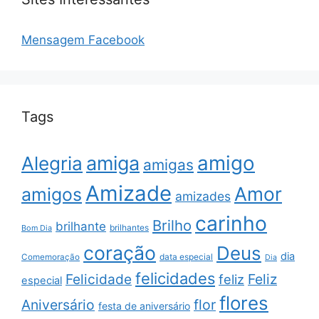
Mensagem Facebook
Tags
amigo
amiga
Alegria
amigas
Amizade
Amor
amigos
amizades
carinho
Brilho
brilhante
brilhantes
Bom Dia
coração
Deus
dia
data especial
Comemoração
Dia
felicidades
Feliz
Felicidade
feliz
especial
flores
Aniversário
flor
festa de aniversário