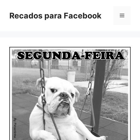
Pular
para
Recados para Facebook
Menu
o
conteúdo