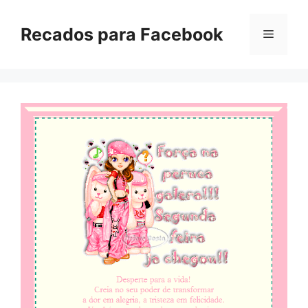
Pular
para
Recados para Facebook
Menu
o
conteúdo