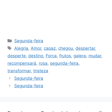
Categorias
Segunda-feira
Tags
Alegria
,
Amor
,
capaz
,
chegou
,
despertar
,
desperte
,
destino
,
Força
,
frutos
,
galera
,
mudar
,
recompensará
,
rosa
,
segunda-feira
,
transformar
,
tristeza
Segunda-feira
Segunda-feira