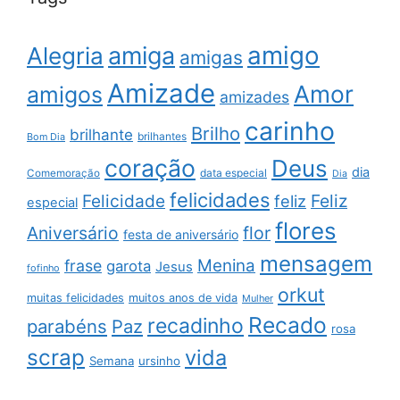
amigo
amiga
Alegria
amigas
Amizade
Amor
amigos
amizades
carinho
Brilho
brilhante
brilhantes
Bom Dia
coração
Deus
dia
data especial
Comemoração
Dia
felicidades
Feliz
Felicidade
feliz
especial
flores
Aniversário
flor
festa de aniversário
mensagem
Menina
frase
garota
Jesus
fofinho
orkut
muitas felicidades
muitos anos de vida
Mulher
Recado
recadinho
parabéns
Paz
rosa
scrap
vida
Semana
ursinho