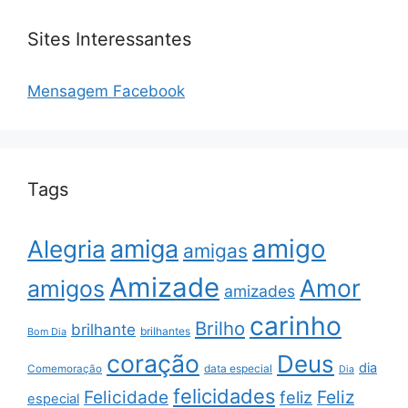
Sites Interessantes
Mensagem Facebook
Tags
amigo
amiga
Alegria
amigas
Amizade
Amor
amigos
amizades
carinho
Brilho
brilhante
brilhantes
Bom Dia
coração
Deus
dia
data especial
Comemoração
Dia
felicidades
Feliz
Felicidade
feliz
especial