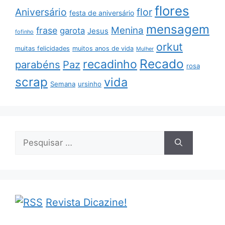
flores
Aniversário
flor
festa de aniversário
mensagem
Menina
frase
garota
Jesus
fofinho
orkut
muitas felicidades
muitos anos de vida
Mulher
Recado
recadinho
parabéns
Paz
rosa
scrap
vida
Semana
ursinho
Pesquisar
por:
Revista Dicazine!